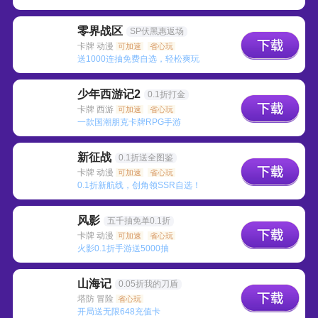
零界战区
SP伏黑惠返场
卡牌 动漫
可加速
省心玩
送1000连抽免费自选，轻松爽玩
少年西游记2
0.1折打金
卡牌 西游
可加速
省心玩
一款国潮朋克卡牌RPG手游
新征战
0.1折送全图鉴
卡牌 动漫
可加速
省心玩
0.1折新航线，创角领SSR自选！
风影
五千抽免单0.1折
卡牌 动漫
可加速
省心玩
火影0.1折手游送5000抽
山海记
0.05折我的刀盾
塔防 冒险
省心玩
开局送无限648充值卡