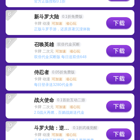
官方正版授权0.1折
新斗罗大陆
0.1折免费版
卡牌 动漫
可加速
省心玩
正版斗罗手游，还原原著沉浸体验
召唤英雄
双倍代金买断
卡牌 二次元
可加速
省心玩
双倍代金买断版 每日送双倍648
侍忍者
0.05折免费版
卡牌 动漫
可加速
省心玩
每日登录送3280代金券
战火使命
0.1首款互动二游
卡牌 二次元
可加速
省心玩
2.0战火再燃，百媚战姬送代金
斗罗大陆：逆转时空
0.1折武魂觉醒
卡牌 动漫
可加速
省心玩