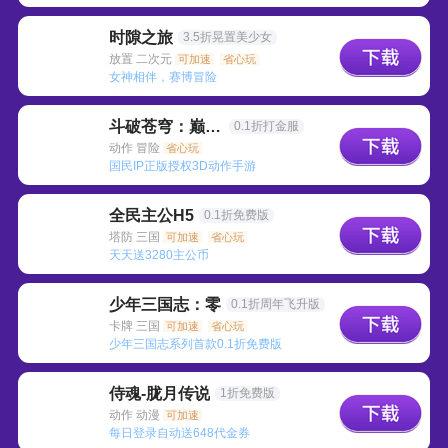
时隙之旅
3.5折晃置美少女
放置 二次元
可加速
省心玩
女神相伴，赛博冒险
斗破苍穹：巅峰对决
0.1折打金服
动作 冒险
省心玩
国民IP正版授权3D动作手游
全民主公H5
0.1折免费版
塔防 三国
可加速
省心玩
天天送3280主公币
少年三国志：零
0.1折周年飞升版
卡牌 三国
可加速
省心玩
少年三国志系列首款0.1折免费版
侍魂-胧月传说
1折免费版
动作 动漫
可加速
每日登录自动送648代金券