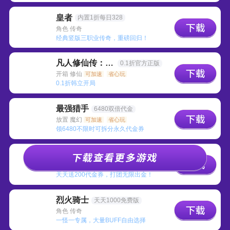
皇者
内置1折每日328
角色 传奇
经典竖版三职业传奇，重磅回归！
凡人修仙传：星海飞驰
0.1折官方正版
开箱 修仙
可加速
省心玩
0.1折韩立开局
最强猎手
6480双倍代金
放置 魔幻
可加速
省心玩
领6480不限时可拆分永久代金券
战斗法则
3.5折天天送200
角色 冒险
省心玩
天天送200代金券，打团无限出金！
烈火骑士
天天1000免费版
角色 传奇
一怪一专属，大量BUFF自由选择