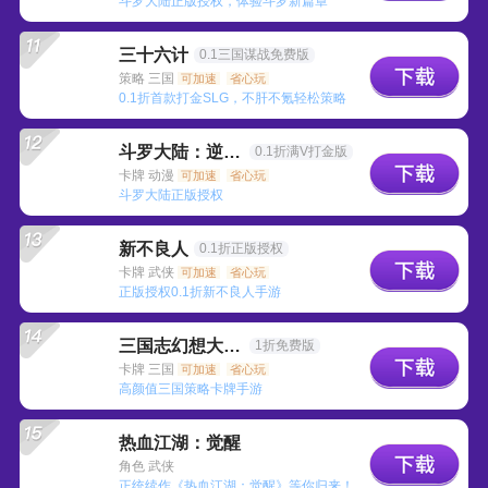
斗罗大陆正版授权，体验斗罗新篇章
三十六计
0.1三国谋战免费版
策略 三国
可加速
省心玩
0.1折首款打金SLG，不肝不氪轻松策略
斗罗大陆：逆转时空
0.1折满V打金版
卡牌 动漫
可加速
省心玩
斗罗大陆正版授权
新不良人
0.1折正版授权
卡牌 武侠
可加速
省心玩
正版授权0.1折新不良人手游
三国志幻想大陆2：枭之歌
1折免费版
卡牌 三国
可加速
省心玩
高颜值三国策略卡牌手游
热血江湖：觉醒
角色 武侠
正统续作《热血江湖：觉醒》等你归来！