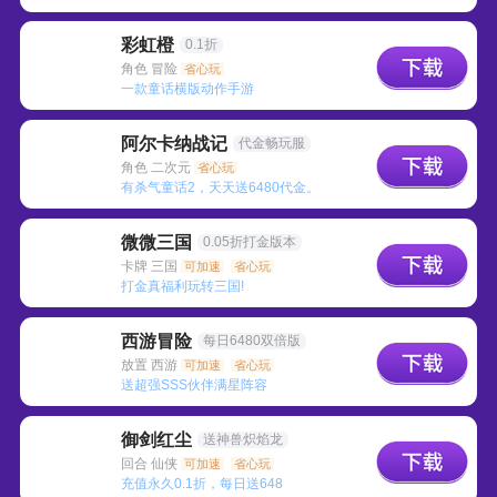
彩虹橙
0.1折
角色 冒险
省心玩
一款童话横版动作手游
阿尔卡纳战记
代金畅玩服
角色 二次元
省心玩
有杀气童话2，天天送6480代金。
微微三国
0.05折打金版本
卡牌 三国
可加速
省心玩
打金真福利玩转三国!
西游冒险
每日6480双倍版
放置 西游
可加速
省心玩
送超强SSS伙伴满星阵容
御剑红尘
送神兽炽焰龙
回合 仙侠
可加速
省心玩
充值永久0.1折，每日送648