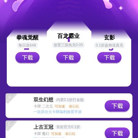
百龙霸业
拳魂觉醒
玄影
放置三国免充0.05
每日送648
0.1折盗帅送真充
双生幻想
内置0.1折打金版
卡牌 二次元
可加速
省心玩
一款异次元卡牌福利放置手游
上古王冠
首款官方0.1折
卡牌 魔幻
可加速
省心玩