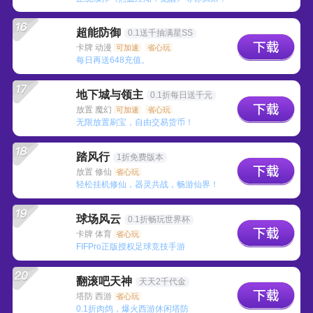
超能防御
0.1送千抽满星SS
卡牌 动漫
可加速
省心玩
每日再送648充值。
地下城与领主
0.1折每日送千元
放置 魔幻
可加速
省心玩
无限放置刷宝，自由交易货币！
踏风行
1折免费版本
放置 修仙
省心玩
轻松挂机修仙，器灵共战，畅游仙界！
球场风云
0.1折畅玩世界杯
卡牌 体育
省心玩
FIFPro正版授权足球竞技手游
翻滚吧天神
天天2千代金
塔防 西游
省心玩
0.1折肉鸽，爆火西游休闲塔防